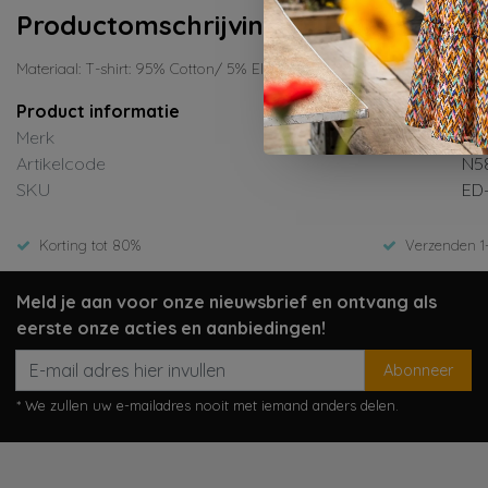
Productomschrijving
Materiaal: T-shirt: 95% Cotton/ 5% Elastane; Shorts: 100% Cotton
Product informatie
Merk
Dir
Artikelcode
N58
SKU
ED
Korting tot 80%
Verzenden 1
Meld je aan voor onze nieuwsbrief en ontvang als
eerste onze acties en aanbiedingen!
Abonneer
* We zullen uw e-mailadres nooit met iemand anders delen.