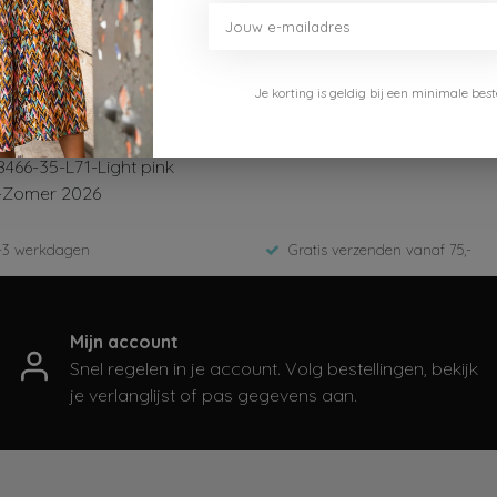
Je korting is geldig bij een minimale b
kje
466-35-L71-Light pink
-Zomer 2026
-3 werkdagen
Gratis verzenden vanaf 75,-
Mijn account
Snel regelen in je account. Volg bestellingen, bekijk
je verlanglijst of pas gegevens aan.