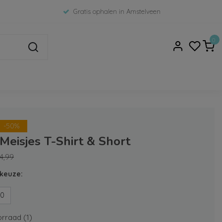
Gratis ophalen in Amstelveen
0
-50%
 Meisjes T-Shirt & Short
4,99
keuze:
80
rraad (1)