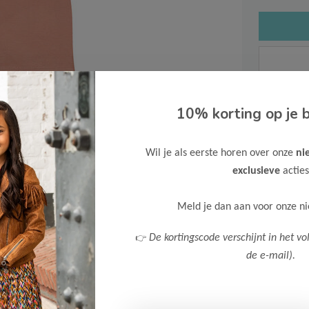
10% korting op je b
Gratis ve
Verzende
Wil je als eerste horen over onze
ni
Meer inf
exclusieve
acties
Meld je dan aan voor onze n
👉
De kortingscode verschijnt in het vo
de e-mail).
Afbeelding vergroten