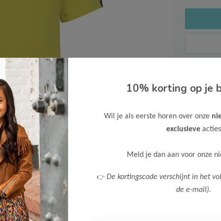
Gratis ve
10% korting op je b
Verzende
Meer inf
Wil je als eerste horen over onze
ni
exclusieve
acties
Meld je dan aan voor onze n
👉
De kortingscode verschijnt in het vo
Afbeelding vergroten
de e-mail).