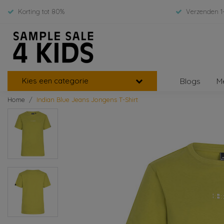
Korting tot 80%
Verzenden 1
Kies een categorie
Blogs
M
Home
Indian Blue Jeans Jongens T-Shirt