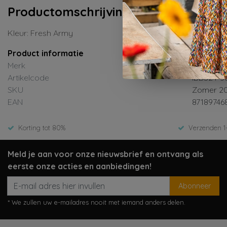
Productomschrijving
Kleur: Fresh Army
Product informatie
Merk
Indian Bl
Artikelcode
IBBS24-3
SKU
Zomer 2
EAN
87189746
Korting tot 80%
Verzenden 1
Meld je aan voor onze nieuwsbrief en ontvang als
eerste onze acties en aanbiedingen!
Abonneer
* We zullen uw e-mailadres nooit met iemand anders delen.