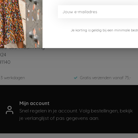
Je korting is geldig bij een minimale b
ue Jeans
600-653-Fresh Army
024
81140
-3 werkdagen
Gratis verzenden vanaf 75,-
Mijn account
Snel regelen in je account. Volg bestellingen, bekijk
je verlanglijst of pas gegevens aan.