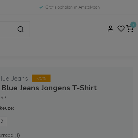
Gratis ophalen in Amstelveen
0
Blue Jeans
-75%
 Blue Jeans Jongens T-Shirt
,99
keuze:
92
rraad (1)