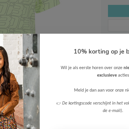
Gratis ve
10% korting op je b
Verzende
Meer inf
Wil je als eerste horen over onze
ni
exclusieve
acties
Meld je dan aan voor onze n
👉
De kortingscode verschijnt in het vo
Afbeelding vergroten
de e-mail).