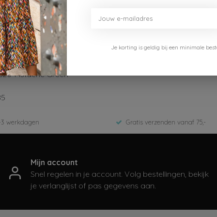
Je korting is geldig bij een minimale b
eans
620-Pistache Green
85
-3 werkdagen
Gratis verzenden vanaf 75,-
Mijn account
Snel regelen in je account. Volg bestellingen, bekijk
je verlanglijst of pas gegevens aan.