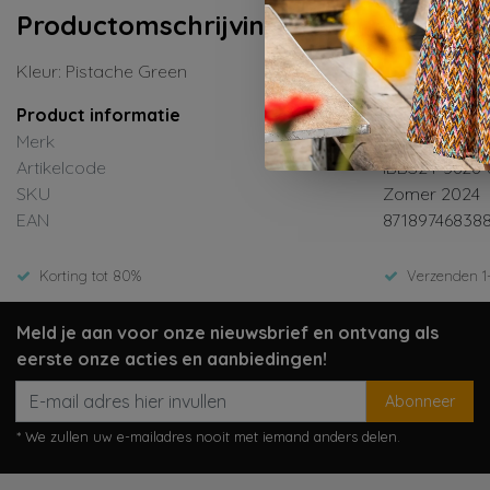
Productomschrijving
Kleur: Pistache Green
Product informatie
Merk
Indian Blue J
Artikelcode
IBBS24-3626-
SKU
Zomer 2024
EAN
87189746838
Korting tot 80%
Verzenden 1
Meld je aan voor onze nieuwsbrief en ontvang als
eerste onze acties en aanbiedingen!
Abonneer
* We zullen uw e-mailadres nooit met iemand anders delen.