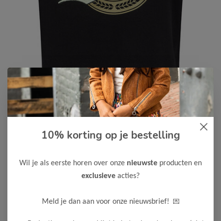
Indian Blue Jeans
-75%
10% korting op je bestelling
Indian Blue Jeans Meisjes T-Shirt
7,50
29,99
Wil je als eerste horen over onze
nieuwste
producten en
exclusieve
acties?
Maak een keuze:
104
116
💌
Meld je dan aan voor onze nieuwsbrief!