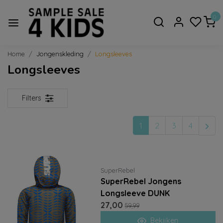
0
Home
Jongenskleding
Longsleeves
Longsleeves
Filters
1
2
3
4
SuperRebel
SuperRebel Jongens
Longsleeve DUNK
27,00
59,99
Bekijken