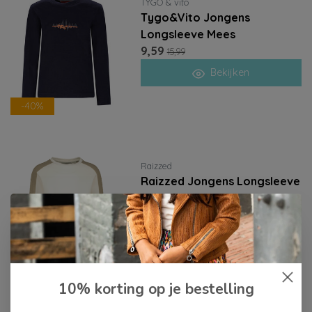
TYGO & vito
Tygo&Vito Jongens
Longsleeve Mees
9,59
15,99
Bekijken
-40%
Raizzed
Raizzed Jongens Longsleeve
Chez
11,25
44,99
Bekijken
-75%
10% korting op je bestelling