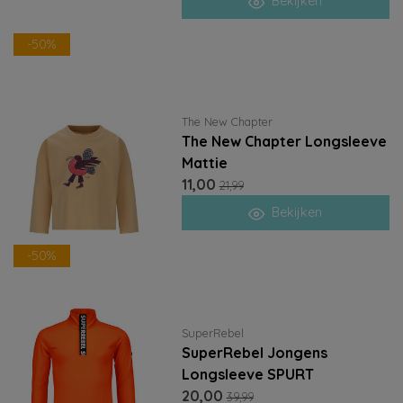
Bekijken
-50%
The New Chapter
The New Chapter Longsleeve
Mattie
11,00
21,99
Bekijken
-50%
SuperRebel
SuperRebel Jongens
Longsleeve SPURT
20,00
39,99