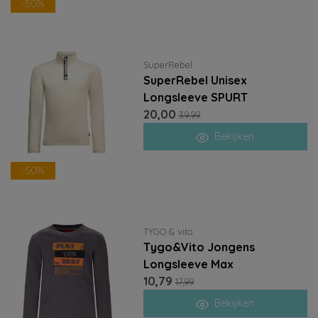
-50%
SuperRebel
SuperRebel Unisex
Longsleeve SPURT
20,00
39,99
Bekijken
-50%
TYGO & vito
Tygo&Vito Jongens
Longsleeve Max
10,79
17,99
Bekijken