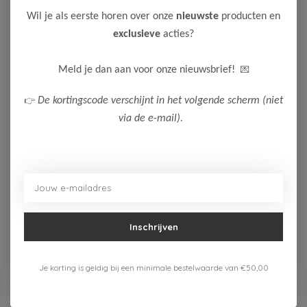
Wil je als eerste horen over onze
nieuwste
producten en
The New Chapter
The New Chapter Unisex
exclusieve
acties?
Longsleeve Lou
11,00
21,99
💌
Meld je dan aan voor onze nieuwsbrief!
Bekijken
👉
De kortingscode verschijnt in het volgende scherm (niet
-50%
via de e-mail).
B.Nosy
B Nosy Jongens Longsleeve
Trevor
11,50
Inschrijven
22,99
Bekijken
Je korting is geldig bij een minimale bestelwaarde van €50,00
-50%