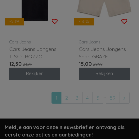
-50%
-50%
Cars Jeans
Cars Jeans
Cars Jeans Jongens
Cars Jeans Jongens
T-Shirt ROZZO
Short GRAZE
12,50
15,00
24,99
29,99
Bekijken
Bekijken
...
1
2
3
4
5
59
Meld je aan voor onze nieuwsbrief en ontvang als
eerste onze acties en aanbiedingen!