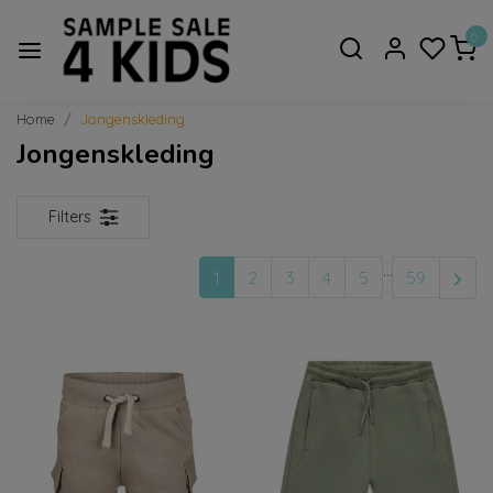
0
Home
Jongenskleding
Jongenskleding
Filters
...
1
2
3
4
5
59