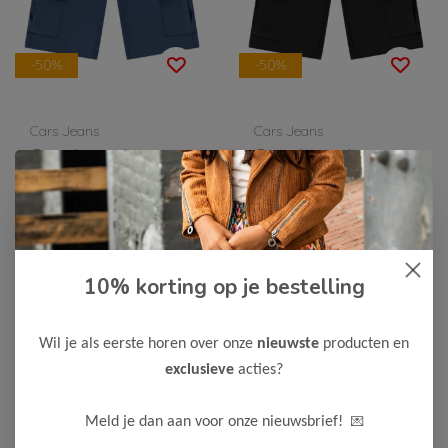
-50%
-50%
Cars Jeans
Cars Jeans
Cars Jeans Jongens
Cars Jeans Jongens
Short NYO
Short NYO
17,50
17,50
34,99
34,99
Bekijken
Bekijken
10% korting op je bestelling
Wil je als eerste horen over onze
nieuwste
producten en
exclusieve
acties?
💌
Meld je dan aan voor onze nieuwsbrief!