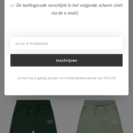
👉
De kortingscode verschijnt in het volgende scherm (niet
via de e-mail).
-50%
-50%
Cars Jeans
Cars Jeans
Cars Jeans Jongens
Cars Jeans Jongens
Short YEZZO
Short YEZZO
15,00
15,00
Inschrijven
29,99
29,99
Bekijken
Bekijken
Je korting is geldig bij een minimale bestelwaarde van €50,00