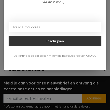
Op voorraad (1)
via de e-mail).
Toevoegen aan winkelwagen
Aan verlanglijst toevoegen
Inschrijven
Gratis verzenden vanaf 75,-
Verzenden 1-3 werkdagen
Je korting is geldig bij een minimale bestelwaarde van €50,00
Meer informatie?
Neem contact op over dit product
Product informatie
Meld je aan voor onze nieuwsbrief en ontvang als
eerste onze acties en aanbiedingen!
Abonneer
* We zullen uw e-mailadres nooit met iemand anders delen.