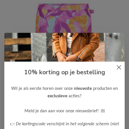
10% korting op je bestelling
Just Beach
-50%
Just Beach Meisjes Bikini Twist
Wil je als eerste horen over onze
nieuwste
producten en
17,50
34,99
exclusieve
acties?
Maak een keuze:
💌
Meld je dan aan voor onze nieuwsbrief!
134-140
👉
De kortingscode verschijnt in het volgende scherm (niet