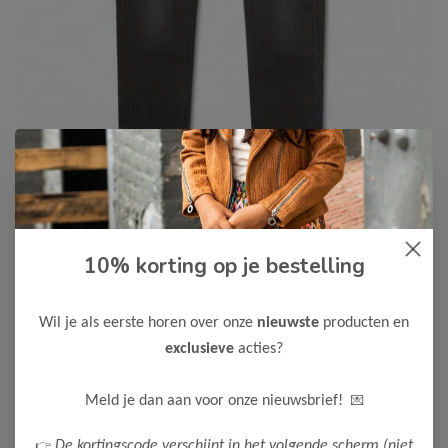
10% korting op je bestelling
Koko Noko
-55%
Koko Noko Jongens Broek
11,25
Wil je als eerste horen over onze
nieuwste
producten en
24,99
exclusieve
acties?
Kleur: Black jeans - Materiaal: 98% Cotton/ 2% Elastane
Maak een keuze:
💌
Meld je dan aan voor onze nieuwsbrief!
62/68
👉
De kortingscode verschijnt in het volgende scherm (niet