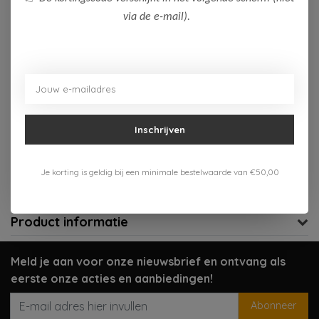
via de e-mail).
Op voorraad (1)
Toevoegen aan winkelwagen
Aan verlanglijst toevoegen
Inschrijven
Gratis verzenden vanaf 75,-
Verzenden 1-3 werkdagen
Je korting is geldig bij een minimale bestelwaarde van €50,00
Meer informatie?
Neem contact op over dit product
Product informatie
Meld je aan voor onze nieuwsbrief en ontvang als
eerste onze acties en aanbiedingen!
Abonneer