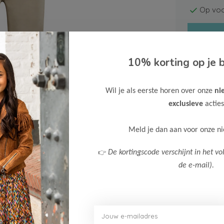
Op voo
10% korting op je b
Wil je als eerste horen over onze
ni
Gratis ve
exclusieve
acties
Verzende
Meld je dan aan voor onze n
Meer inf
👉
De kortingscode verschijnt in het vo
de e-mail).
Afbeelding vergroten