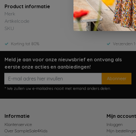
Product informatie
Merk
Artikelcode
SKU
Korting tot 80%
Verzenden 1
Meld je aan voor onze nieuwsbrief en ontvang als
eerste onze acties en aanbiedingen!
Abonneer
* We zullen uw e-mailadres nooit met iemand anders delen.
Informatie
Mijn accoun
Klantenservice
Inloggen
Over SampleSale4Kids
Mijn bestellinge