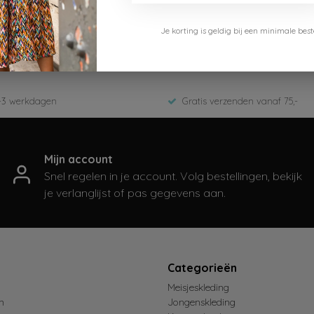
Koko Noko
Je korting is geldig bij een minimale b
N58811-37-82-Sand
ED-Zomer 2026
-3 werkdagen
Gratis verzenden vanaf 75,-
Mijn account
Snel regelen in je account. Volg bestellingen, bekijk
je verlanglijst of pas gegevens aan.
t
Categorieën
Meisjeskleding
n
Jongenskleding