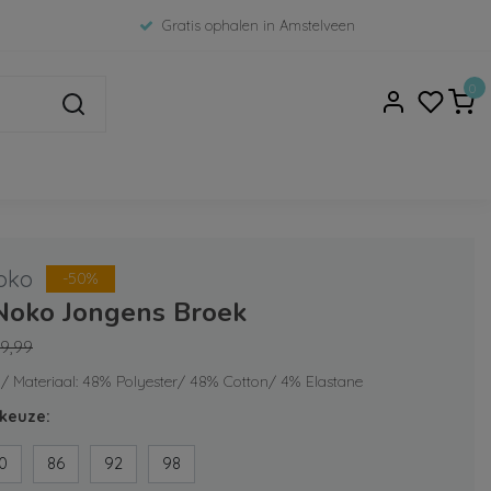
Gratis ophalen in Amstelveen
0
oko
-50%
Noko Jongens Broek
9,99
 / Materiaal: 48% Polyester/ 48% Cotton/ 4% Elastane
keuze:
0
86
92
98