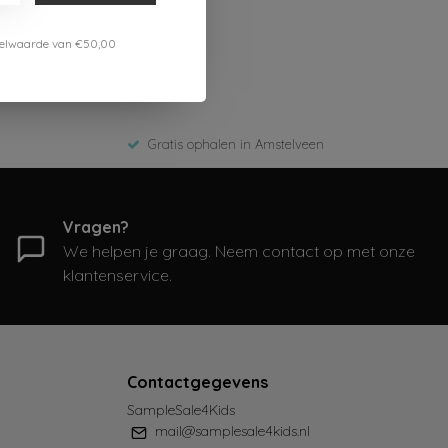
estelwaarde van €50,00
Gratis ophalen in Amstelveen
Vragen?
We helpen je graag. Neem contact op met onze
klantenservice.
Contactgegevens
SampleSale4Kids
mail@samplesale4kids.nl