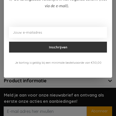
via de e-mail).
Op voorraad (1)
Toevoegen aan winkelwagen
Aan verlanglijst toevoegen
Inschrijven
Gratis verzenden vanaf 75,-
Verzenden 1-3 werkdagen
Je korting is geldig bij een minimale bestelwaarde van €50,00
Meer informatie?
Neem contact op over dit product
Product informatie
Meld je aan voor onze nieuwsbrief en ontvang als
eerste onze acties en aanbiedingen!
Abonneer