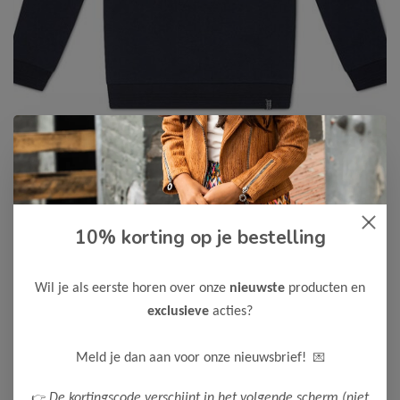
10% korting op je bestelling
Koko Noko
-55%
Koko Noko Jongens Sweater
9,00
Wil je als eerste horen over onze
nieuwste
producten en
19,99
exclusieve
acties?
Kleur: Navy - Materiaal: 95% Bio Cotton/ 5% Elastane
Maak een keuze:
💌
Meld je dan aan voor onze nieuwsbrief!
50/56
👉
De kortingscode verschijnt in het volgende scherm (niet