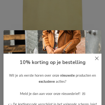
10% korting op je bestelling
Koko Noko
-50%
Koko Noko Jongens T-Shirt
10,00
Wil je als eerste horen over onze
nieuwste
producten en
19,99
exclusieve
acties?
Kleur: Yellow / Materiaal: 95% Cotton/ 5% Elastane
Maak een keuze:
💌
Meld je dan aan voor onze nieuwsbrief!
86
92
98
👉
De kortingscode verschijnt in het volgende scherm (niet