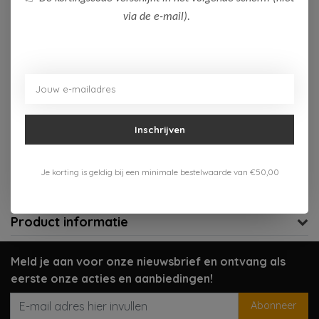
via de e-mail).
Op voorraad (2)
Toevoegen aan winkelwagen
Aan verlanglijst toevoegen
Inschrijven
Gratis verzenden vanaf 75,-
Verzenden 1-3 werkdagen
Je korting is geldig bij een minimale bestelwaarde van €50,00
Meer informatie?
Neem contact op over dit product
Product informatie
Meld je aan voor onze nieuwsbrief en ontvang als
eerste onze acties en aanbiedingen!
Abonneer