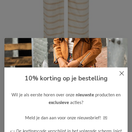
10% korting op je bestelling
Koko Noko
-50%
Koko Noko Meisjes Broek
12,50
Wil je als eerste horen over onze
nieuwste
producten en
24,99
exclusieve
acties?
Kleur: Sand / Materiaal: 100% Cotton
Maak een keuze:
💌
Meld je dan aan voor onze nieuwsbrief!
86
98
👉
De kortingscode verschijnt in het volgende scherm (niet