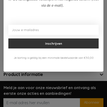
via de e-mail).
Op voorraad (1)
Toevoegen aan winkelwagen
Aan verlanglijst toevoegen
Inschrijven
Gratis verzenden vanaf 75,-
Verzenden 1-3 werkdagen
Je korting is geldig bij een minimale bestelwaarde van €50,00
Meer informatie?
Neem contact op over dit product
Product informatie
Meld je aan voor onze nieuwsbrief en ontvang als
eerste onze acties en aanbiedingen!
Abonneer