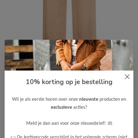
10% korting op je bestelling
Koko Noko
-50%
Koko Noko Meisjes Broek
12,50
Wil je als eerste horen over onze
nieuwste
producten en
24,99
exclusieve
acties?
Kleur: Sand / Materiaal: 95% Cotton/ 5% Elastane
Maak een keuze:
💌
Meld je dan aan voor onze nieuwsbrief!
86
98
👉
De kortingscode verschijnt in het volgende scherm (niet