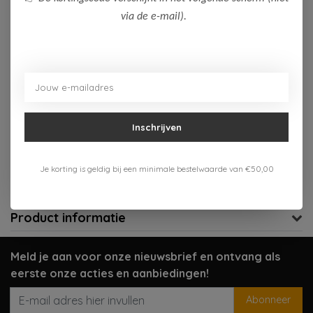
via de e-mail).
Op voorraad (1)
Toevoegen aan winkelwagen
Aan verlanglijst toevoegen
Inschrijven
Gratis verzenden vanaf 75,-
Verzenden 1-3 werkdagen
Je korting is geldig bij een minimale bestelwaarde van €50,00
Meer informatie?
Neem contact op over dit product
Product informatie
Meld je aan voor onze nieuwsbrief en ontvang als
eerste onze acties en aanbiedingen!
Abonneer