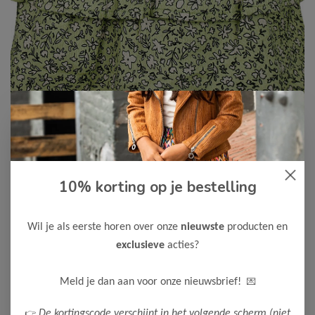
10% korting op je bestelling
Koko Noko
-50%
Koko Noko Meisjes Rok
11,50
Wil je als eerste horen over onze
nieuwste
producten en
22,99
exclusieve
acties?
Kleur: Pistachio green / Materiaal: 99% Polyester/ 1% Elastane
Maak een keuze:
💌
Meld je dan aan voor onze nieuwsbrief!
80
86
92
👉
De kortingscode verschijnt in het volgende scherm (niet