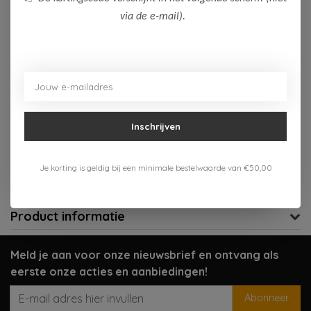
via de e-mail).
Op voorraad (1)
Toevoegen aan winkelwagen
Aan verlanglijst toevoegen
Inschrijven
Gratis verzenden vanaf 75,-
Verzenden 1-3 werkdagen
Je korting is geldig bij een minimale bestelwaarde van €50,00
Meer informatie?
Neem contact op over dit product
Product informatie
Meld je aan voor onze nieuwsbrief en ontvang als
eerste onze acties en aanbiedingen!
Abonneer