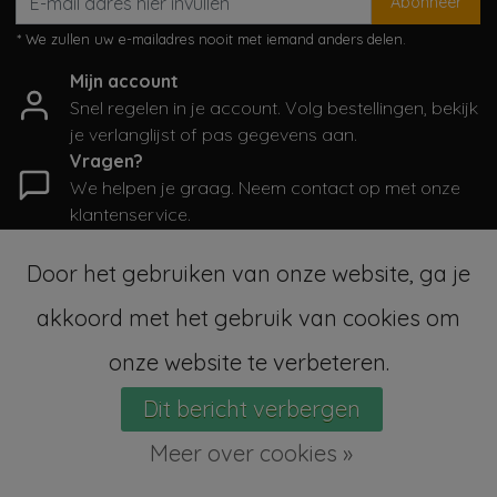
Abonneer
* We zullen uw e-mailadres nooit met iemand anders delen.
Mijn account
Snel regelen in je account. Volg bestellingen, bekijk
je verlanglijst of pas gegevens aan.
Vragen?
We helpen je graag. Neem contact op met onze
klantenservice.
Informatie
Door het gebruiken van onze website, ga je
Mijn account
akkoord met het gebruik van cookies om
Categorieën
Contactgegevens
onze website te verbeteren.
Dit bericht verbergen
© Copyright 2026 - SampleSale4Kids | Realisatie
InStijl Media
Sitemap
|
Algemene voorwaarden
|
RSS Feed
Meer over cookies »