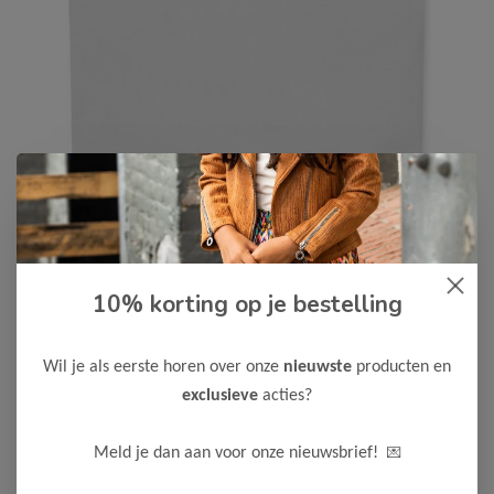
Koko Noko
-55%
10% korting op je bestelling
Koko Noko Meisjes T-Shirt
4,50
9,99
Wil je als eerste horen over onze
nieuwste
producten en
Kleur: White
exclusieve
acties?
Materiaal: 95% Bio Cotton/ 5% Elastane
💌
Maak een keuze:
Meld je dan aan voor onze nieuwsbrief!