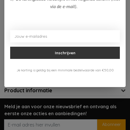
via de e-mail).
Op voorraad (4)
Toevoegen aan winkelwagen
Aan verlanglijst toevoegen
Inschrijven
Gratis verzenden vanaf 75,-
Verzenden 1-3 werkdagen
Je korting is geldig bij een minimale bestelwaarde van €50,00
Meer informatie?
Neem contact op over dit product
Product informatie
Meld je aan voor onze nieuwsbrief en ontvang als
eerste onze acties en aanbiedingen!
Abonneer