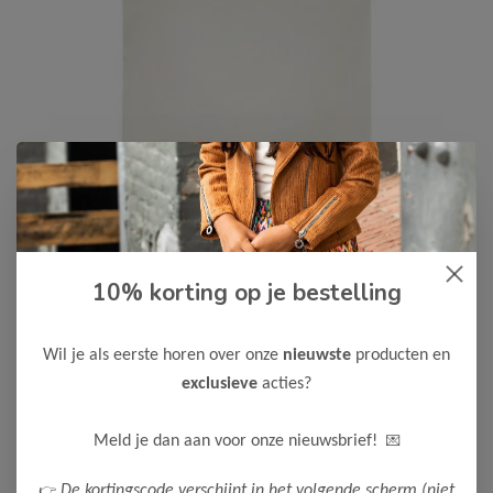
10% korting op je bestelling
Koko Noko
-50%
Koko Noko Meisjes T-Shirt
10,00
Wil je als eerste horen over onze
nieuwste
producten en
19,99
exclusieve
acties?
Kleur: Off white / Materiaal: 95% Cotton/ 5% Elastane
Maak een keuze:
💌
Meld je dan aan voor onze nieuwsbrief!
80
86
92
👉
De kortingscode verschijnt in het volgende scherm (niet