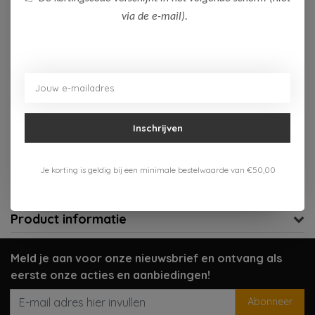
via de e-mail).
Op voorraad (2)
Toevoegen aan winkelwagen
Aan verlanglijst toevoegen
Inschrijven
Gratis verzenden vanaf 75,-
Verzenden 1-3 werkdagen
Je korting is geldig bij een minimale bestelwaarde van €50,00
Meer informatie?
Neem contact op over dit product
Product informatie
Meld je aan voor onze nieuwsbrief en ontvang als
eerste onze acties en aanbiedingen!
Abonneer