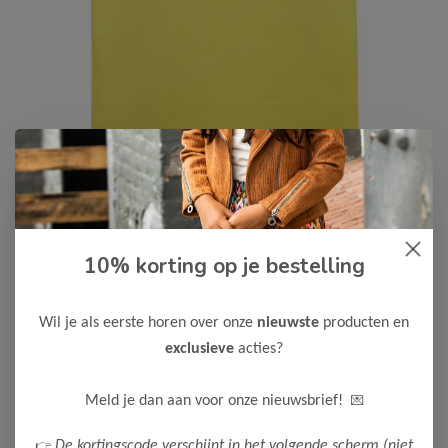
10% korting op je bestelling
Koko Noko
-50%
Koko Noko Meisjes T-Shirt
10,00
Wil je als eerste horen over onze
nieuwste
producten en
19,99
exclusieve
acties?
Kleur: Yellow / Materiaal: 95% Cotton/ 5% Elastane
Maak een keuze:
💌
Meld je dan aan voor onze nieuwsbrief!
86
92
98
👉
De kortingscode verschijnt in het volgende scherm (niet