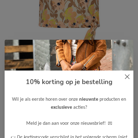
10% korting op je bestelling
Koko Noko
-50%
Koko Noko Meisjes T-Shirt
10,00
Wil je als eerste horen over onze
nieuwste
producten en
19,99
exclusieve
acties?
Kleur: Peach / Materiaal: 95% Cotton/ 5% Elastane
Maak een keuze:
💌
Meld je dan aan voor onze nieuwsbrief!
80
86
98
👉
De kortingscode verschijnt in het volgende scherm (niet