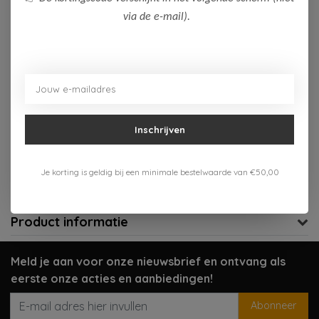
via de e-mail).
Op voorraad (1)
Toevoegen aan winkelwagen
Aan verlanglijst toevoegen
Inschrijven
Gratis verzenden vanaf 75,-
Verzenden 1-3 werkdagen
Je korting is geldig bij een minimale bestelwaarde van €50,00
Meer informatie?
Neem contact op over dit product
Product informatie
Meld je aan voor onze nieuwsbrief en ontvang als
eerste onze acties en aanbiedingen!
Abonneer