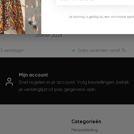
Je korting is geldig bij een minimale b
Le Chic Garçon
L312-6154
Zomer 2024
-3 werkdagen
Gratis verzenden vanaf 75,-
Mijn account
Snel regelen in je account. Volg bestellingen, bekijk
je verlanglijst of pas gegevens aan.
t
Categorieën
Meisjeskleding