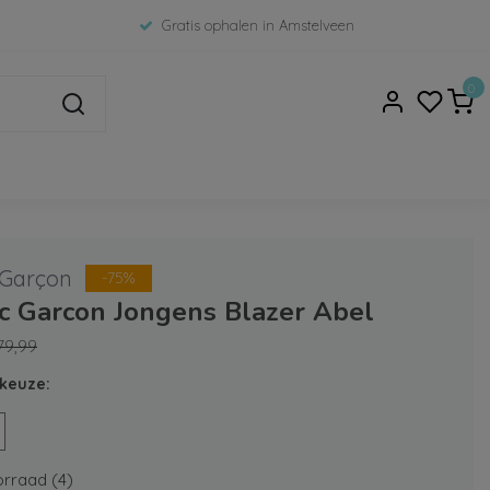
Gratis ophalen in Amstelveen
0
 Garçon
-75%
ic Garcon Jongens Blazer Abel
79,99
keuze:
rraad (4)