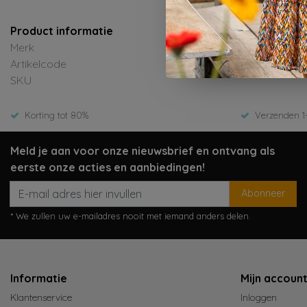
Product informatie
Merk
Artikelcode
SKU
Korting tot 80%
Verzenden 1
Meld je aan voor onze nieuwsbrief en ontvang als
eerste onze acties en aanbiedingen!
Abonneer
* We zullen uw e-mailadres nooit met iemand anders delen.
Informatie
Mijn accoun
Klantenservice
Inloggen