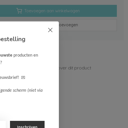
Toevoegen aan winkelwagen
Aan verlanglijst toevoegen
estelling
rzenden vanaf 75,-
euwste
producten en
n 1-3 werkdagen
?
ormatie?
Neem contact op over dit product
💌
ieuwsbrief!
lgende scherm (niet via
Inschrijven