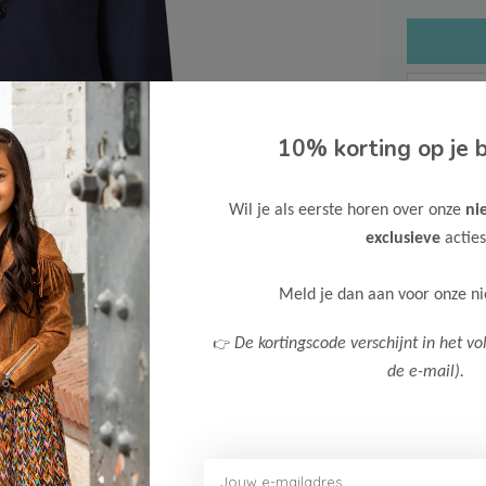
10% korting op je b
Gratis ve
Wil je als eerste horen over onze
ni
Verzende
exclusieve
acties
Meer inf
Meld je dan aan voor onze n
👉
De kortingscode verschijnt in het vo
de e-mail).
Afbeelding vergroten