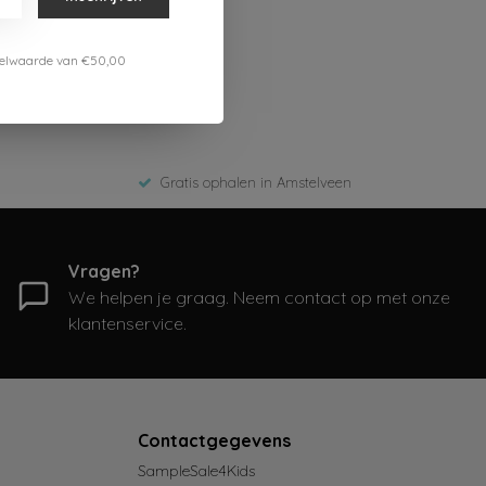
estelwaarde van €50,00
Gratis ophalen in Amstelveen
Vragen?
We helpen je graag. Neem contact op met onze
klantenservice.
Contactgegevens
SampleSale4Kids