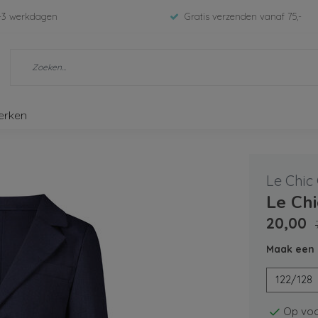
-3 werkdagen
Gratis verzenden vanaf 75,-
erken
Le Chic
Le Ch
20,00
Maak een 
122/128
Op voo