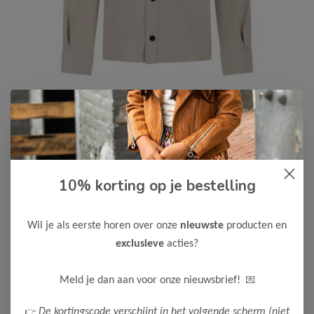
10% korting op je bestelling
Le Chic Garçon
-50%
Le Chic Garcon Jongens Blouse
EVILO
Wil je als eerste horen over onze
nieuwste
producten en
27,50
exclusieve
acties?
54,99
Maak een keuze:
💌
Meld je dan aan voor onze nieuwsbrief!
116
122/128
👉
De kortingscode verschijnt in het volgende scherm (niet