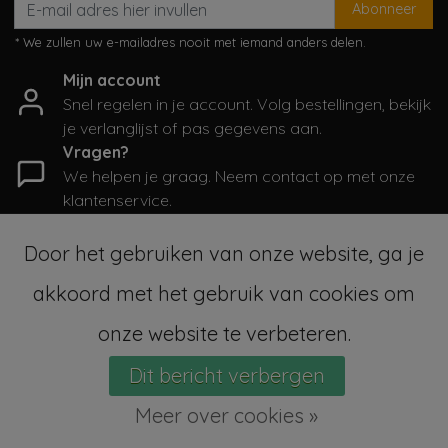
Abonneer
* We zullen uw e-mailadres nooit met iemand anders delen.
Mijn account
Snel regelen in je account. Volg bestellingen, bekijk
je verlanglijst of pas gegevens aan.
Vragen?
We helpen je graag. Neem contact op met onze
klantenservice.
Informatie
Door het gebruiken van onze website, ga je
Mijn account
akkoord met het gebruik van cookies om
Categorieën
Contactgegevens
onze website te verbeteren.
Dit bericht verbergen
© Copyright 2026 - SampleSale4Kids | Realisatie
InStijl Media
Sitemap
|
Algemene voorwaarden
|
RSS Feed
Meer over cookies »