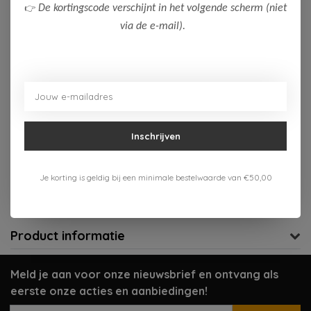
👉
De kortingscode verschijnt in het volgende scherm (niet
104
128
via de e-mail).
Op voorraad (1)
Toevoegen aan winkelwagen
Aan verlanglijst toevoegen
Inschrijven
Gratis verzenden vanaf 75,-
Je korting is geldig bij een minimale bestelwaarde van €50,00
Verzenden 1-3 werkdagen
Meer informatie?
Neem contact op over dit product
Product informatie
Meld je aan voor onze nieuwsbrief en ontvang als
eerste onze acties en aanbiedingen!