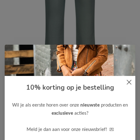
Le Chic Garçon
-50%
10% korting op je bestelling
Le Chic Garcon Jongens Broek
DYLANO
Wil je als eerste horen over onze
nieuwste
producten en
30,00
59,99
exclusieve
acties?
Kleur: Garçon Green
💌
Meld je dan aan voor onze nieuwsbrief!
Maak een keuze: