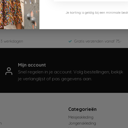
Le Chic Garçon
Je korting is geldig bij een minimale b
L312-6155
Zomer 2024
-3 werkdagen
Gratis verzenden vanaf 75,-
Mijn account
Snel regelen in je account. Volg bestellingen, bekijk
je verlanglijst of pas gegevens aan.
t
Categorieën
Meisjeskleding
n
Jongenskleding