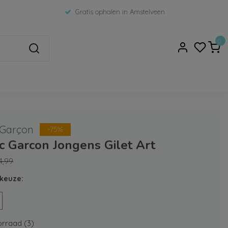
Gratis ophalen in Amstelveen
0
 Garçon
-75%
c Garcon Jongens Gilet Art
4,99
keuze:
rraad (3)