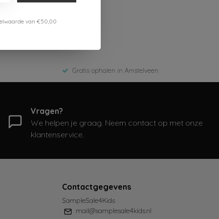
estelwaarde van €50,00
Gratis ophalen in Amstelveen
Vragen?
We helpen je graag. Neem contact op met onze
klantenservice.
Contactgegevens
SampleSale4Kids
mail@samplesale4kids.nl