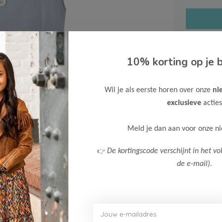
10% korting op je b
Gratis ve
Wil je als eerste horen over onze
ni
Verzende
exclusieve
acties
Meer inf
Meld je dan aan voor onze n
👉
De kortingscode verschijnt in het vo
de e-mail).
Afbeelding vergroten