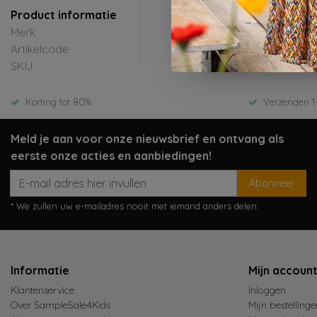
Product informatie
Merk
Artikelcode
SKU
Korting tot 80%
Verzenden 1
Meld je aan voor onze nieuwsbrief en ontvang als
eerste onze acties en aanbiedingen!
Abonneer
* We zullen uw e-mailadres nooit met iemand anders delen.
Informatie
Mijn accoun
Klantenservice
Inloggen
Over SampleSale4Kids
Mijn bestellinge