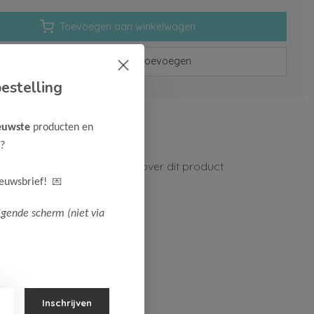
Toevoegen aan winkelwagen
Aan verlanglijst toevoegen
estelling
rzenden vanaf 75,-
euwste
producten en
n 1-3 werkdagen
?
ormatie?
Neem contact op over dit product
💌
ieuwsbrief!
lgende scherm (niet via
Inschrijven