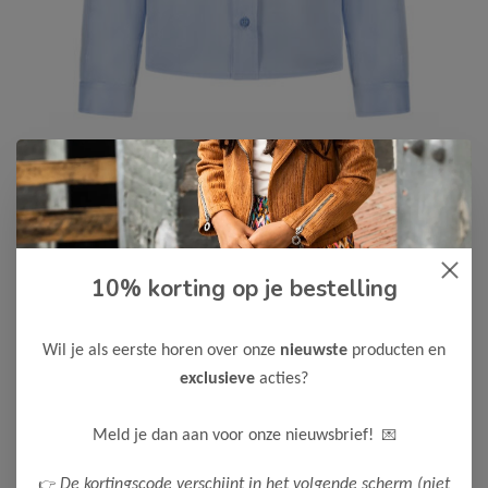
10% korting op je bestelling
Le Chic Garçon
-75%
Le Chic Garcon Jongens
Overhemd Evi
Wil je als eerste horen over onze
nieuwste
producten en
12,50
exclusieve
acties?
49,99
Maak een keuze:
💌
Meld je dan aan voor onze nieuwsbrief!
122/128
👉
De kortingscode verschijnt in het volgende scherm (niet