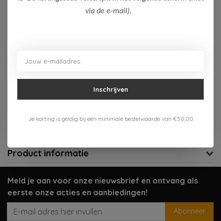
via de e-mail).
Op voorraad (1)
Toevoegen aan winkelwagen
Aan verlanglijst toevoegen
Inschrijven
Gratis verzenden vanaf 75,-
Verzenden 1-3 werkdagen
Je korting is geldig bij een minimale bestelwaarde van €50,00
Meer informatie?
Neem contact op over dit product
Product informatie
Meld je aan voor onze nieuwsbrief en ontvang als
eerste onze acties en aanbiedingen!
Abonneer