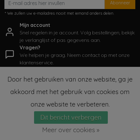
Abonneer
* We zullen uw e-mailadres nooit met iemand anders delen.
Mijn account
Snel regelen in je account. Volg bestellingen, bekijk
je verlanglijst of pas gegevens aan.
Vragen?
We helpen je graag. Neem contact op met onze
klantenservice.
Informatie
Door het gebruiken van onze website, ga je
Mijn account
akkoord met het gebruik van cookies om
Categorieën
Contactgegevens
onze website te verbeteren.
Dit bericht verbergen
© Copyright 2026 - SampleSale4Kids | Realisatie
InStijl Media
Sitemap
|
Algemene voorwaarden
|
RSS Feed
Meer over cookies »