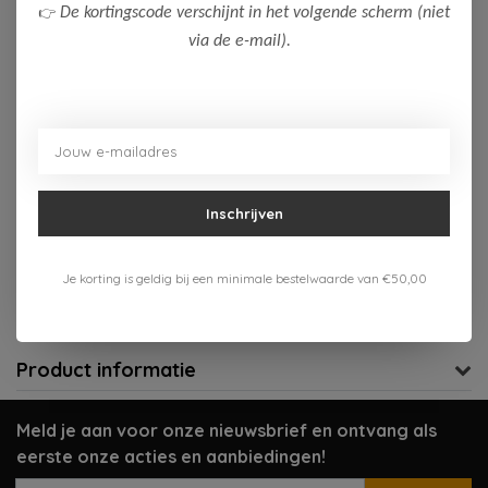
👉
De kortingscode verschijnt in het volgende scherm (niet
128
via de e-mail).
Op voorraad (1)
Toevoegen aan winkelwagen
Aan verlanglijst toevoegen
Inschrijven
Gratis verzenden vanaf 75,-
Je korting is geldig bij een minimale bestelwaarde van €50,00
Verzenden 1-3 werkdagen
Meer informatie?
Neem contact op over dit product
Product informatie
Meld je aan voor onze nieuwsbrief en ontvang als
eerste onze acties en aanbiedingen!