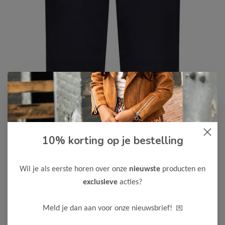
Le Chic Garçon
-50%
10% korting op je bestelling
Le Chic Garcon Jongens Short
DRAKE
Wil je als eerste horen over onze
nieuwste
producten en
25,00
49,99
exclusieve
acties?
Kleur: Navy
💌
Meld je dan aan voor onze nieuwsbrief!
Maak een keuze: