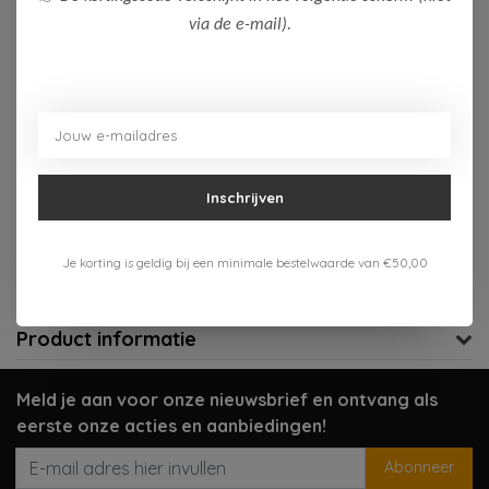
via de e-mail).
Op voorraad (1)
Toevoegen aan winkelwagen
Aan verlanglijst toevoegen
Inschrijven
Gratis verzenden vanaf 75,-
Verzenden 1-3 werkdagen
Je korting is geldig bij een minimale bestelwaarde van €50,00
Meer informatie?
Neem contact op over dit product
Product informatie
Meld je aan voor onze nieuwsbrief en ontvang als
eerste onze acties en aanbiedingen!
Abonneer