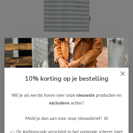
10% korting op je bestelling
Le Chic Garçon
-50%
Le Chic Garcon Jongens T-Shirt
NOLAN
Wil je als eerste horen over onze
nieuwste
producten en
15,00
exclusieve
acties?
29,99
Maak een keuze:
💌
Meld je dan aan voor onze nieuwsbrief!
122/128
👉
De kortingscode verschijnt in het volgende scherm (niet