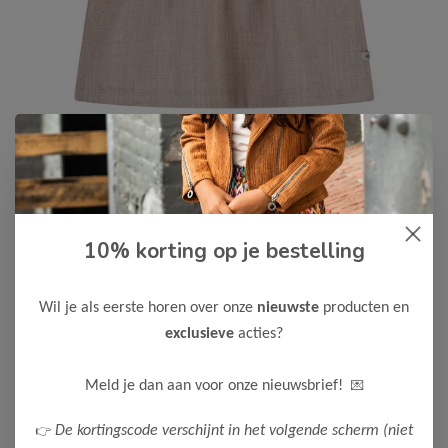
10% korting op je bestelling
Le Chic
-75%
Le Chic Meisjes Baby Jurk Saysi
Wil je als eerste horen over onze
nieuwste
producten en
10,00
39,99
exclusieve
acties?
Maak een keuze:
💌
Meld je dan aan voor onze nieuwsbrief!
62
68
👉
De kortingscode verschijnt in het volgende scherm (niet