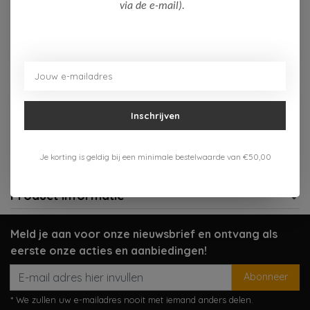
Op voorraad (1)
via de e-mail).
Toevoegen aan winkelwagen
Aan verlanglijst toevoegen
Inschrijven
Gratis verzenden vanaf 75,-
Verzenden 1-3 werkdagen
Je korting is geldig bij een minimale bestelwaarde van €50,00
Meer informatie?
Neem contact op over dit product
Product informatie
Meld je aan voor onze nieuwsbrief en ontvang als
eerste onze acties en aanbiedingen!
Abonneer
* We zullen uw e-mailadres nooit met iemand anders delen.