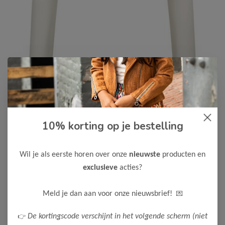
10% korting op je bestelling
Le Chic
-50%
Le Chic Meisjes Bolero NONOHY
Wil je als eerste horen over onze
nieuwste
producten en
17,50
34,99
exclusieve
acties?
Maak een keuze:
💌
Meld je dan aan voor onze nieuwsbrief!
116
👉
De kortingscode verschijnt in het volgende scherm (niet