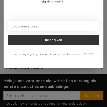
Op voorraad (3)
via de e-mail).
Toevoegen aan winkelwagen
Aan verlanglijst toevoegen
Inschrijven
Gratis verzenden vanaf 75,-
Verzenden 1-3 werkdagen
Je korting is geldig bij een minimale bestelwaarde van €50,00
Meer informatie?
Neem contact op over dit product
Product informatie
Meld je aan voor onze nieuwsbrief en ontvang als
eerste onze acties en aanbiedingen!
Abonneer
* We zullen uw e-mailadres nooit met iemand anders delen.