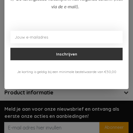
via de e-mail).
Op voorraad (5)
Toevoegen aan winkelwagen
Aan verlanglijst toevoegen
Inschrijven
Gratis verzenden vanaf 75,-
Verzenden 1-3 werkdagen
Je korting is geldig bij een minimale bestelwaarde van €50,00
Meer informatie?
Neem contact op over dit product
Product informatie
Meld je aan voor onze nieuwsbrief en ontvang als
eerste onze acties en aanbiedingen!
Abonneer