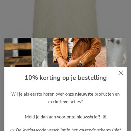
10% korting op je bestelling
Le Chic
-50%
Le Chic Meisjes Jurk SUPPET
50,00
Wil je als eerste horen over onze
nieuwste
producten en
99,99
exclusieve
acties?
Kleur: Dreamy Creamy
Maak een keuze:
💌
Meld je dan aan voor onze nieuwsbrief!
116
122-128
👉
De kortingscode verschijnt in het volgende scherm (niet