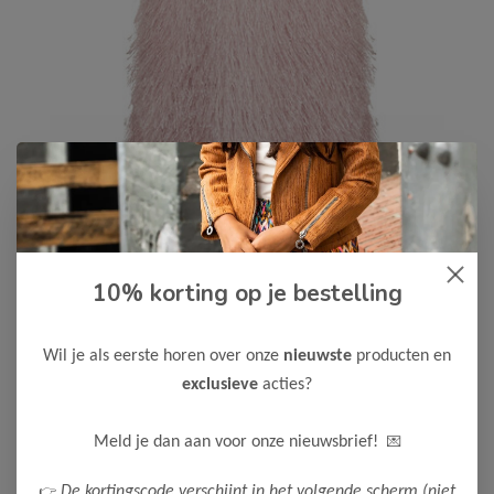
10% korting op je bestelling
Le Chic
-50%
Le Chic Meisjes Jurk SUPPET
50,00
Wil je als eerste horen over onze
nieuwste
producten en
99,99
exclusieve
acties?
Kleur: Lilac Dream
Maak een keuze:
💌
Meld je dan aan voor onze nieuwsbrief!
116
122-128
👉
De kortingscode verschijnt in het volgende scherm (niet