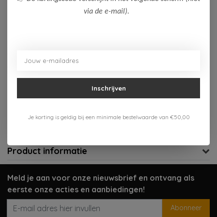
via de e-mail).
Op voorraad (3)
Toevoegen aan winkelwagen
Aan verlanglijst toevoegen
Inschrijven
Gratis verzenden vanaf 75,-
Verzenden 1-3 werkdagen
Je korting is geldig bij een minimale bestelwaarde van €50,00
Meer informatie?
Neem contact op over dit product
Product informatie
Meld je aan voor onze nieuwsbrief en ontvang als
eerste onze acties en aanbiedingen!
Abonneer