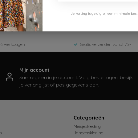
Le Chic
Je korting is geldig bij een minimale b
C502-5862-012
Zomer 2025
-3 werkdagen
Gratis verzenden vanaf 75,-
Mijn account
Snel regelen in je account. Volg bestellingen, bekijk
je verlanglijst of pas gegevens aan.
t
Categorieën
Meisjeskleding
n
Jongenskleding