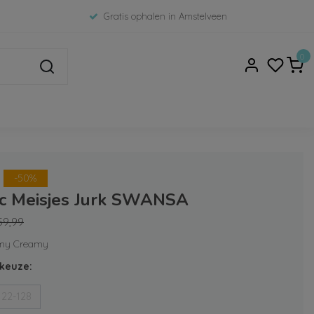
Gratis ophalen in Amstelveen
0
-50%
ic Meisjes Jurk SWANSA
59,99
amy Creamy
keuze:
122-128