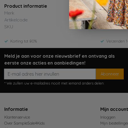
Product informatie
Merk
Artikelcode
SKU
Korting tot 80%
Verzenden 1
Meld je aan voor onze nieuwsbrief en ontvang als
eerste onze acties en aanbiedingen!
Abonneer
* We zullen uw e-mailadres nooit met iemand anders delen.
Informatie
Mijn accoun
Klantenservice
Inloggen
Over SampleSale4Kids
Mijn bestellinge