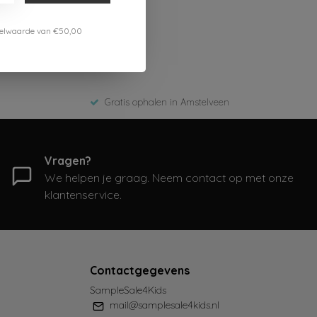
estelwaarde van €50,00
Gratis ophalen in Amstelveen
Vragen?
We helpen je graag. Neem contact op met onze
klantenservice.
Contactgegevens
SampleSale4Kids
mail@samplesale4kids.nl