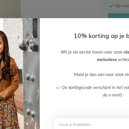
Op voo
10% korting op je b
Wil je als eerste horen over onze
ni
Gratis ve
exclusieve
acties
Verzende
Meld je dan aan voor onze n
Meer inf
👉
De kortingscode verschijnt in het vo
de e-mail).
Afbeelding vergroten