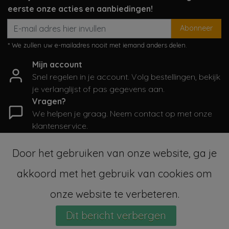
eerste onze acties en aanbiedingen!
Abonneer
* We zullen uw e-mailadres nooit met iemand anders delen.
Mijn account
Snel regelen in je account. Volg bestellingen, bekijk
je verlanglijst of pas gegevens aan.
Vragen?
We helpen je graag. Neem contact op met onze
klantenservice.
Informatie
Door het gebruiken van onze website, ga je
Mijn account
akkoord met het gebruik van cookies om
Categorieën
Contactgegevens
onze website te verbeteren.
Dit bericht verbergen
© Copyright 2026 - SampleSale4Kids | Realisatie
InStijl Media
Sitemap
|
Algemene voorwaarden
|
RSS Feed