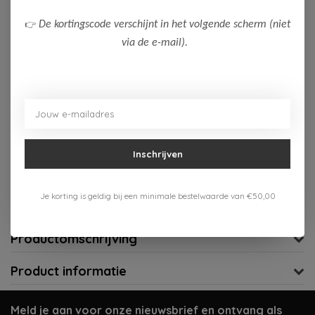
116
146-152
👉
De kortingscode verschijnt in het volgende scherm (niet
Op voorraad (1)
via de e-mail).
Toevoegen aan winkelwagen
Aan verlanglijst toevoegen
Inschrijven
Gratis verzenden vanaf 75,-
Verzenden 1-3 werkdagen
Je korting is geldig bij een minimale bestelwaarde van €50,00
Meer informatie?
Neem contact op over dit product
Productomschrijving
Product informatie
Meld je aan voor onze nieuwsbrief en ontvang als