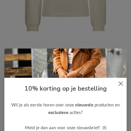
Le Chic
-55%
Le Chic Meisjes Longsleeve
10% korting op je bestelling
NONSY
18,00
39,99
Wil je als eerste horen over onze
nieuwste
producten en
exclusieve
acties?
Kleur: Dreamy Creamy
Maak een keuze:
💌
Meld je dan aan voor onze nieuwsbrief!