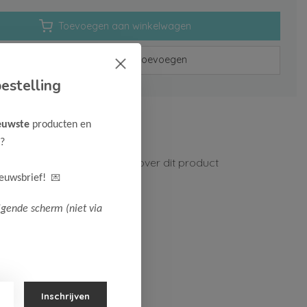
Toevoegen aan winkelwagen
Aan verlanglijst toevoegen
estelling
rzenden vanaf 75,-
euwste
producten en
n 1-3 werkdagen
?
ormatie?
Neem contact op over dit product
💌
ieuwsbrief!
lgende scherm (niet via
Inschrijven