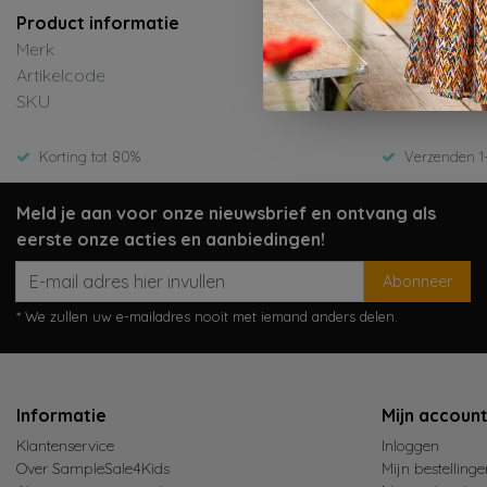
Product informatie
Merk
Artikelcode
SKU
Korting tot 80%
Verzenden 1
Meld je aan voor onze nieuwsbrief en ontvang als
eerste onze acties en aanbiedingen!
Abonneer
* We zullen uw e-mailadres nooit met iemand anders delen.
Informatie
Mijn accoun
Klantenservice
Inloggen
Over SampleSale4Kids
Mijn bestellinge