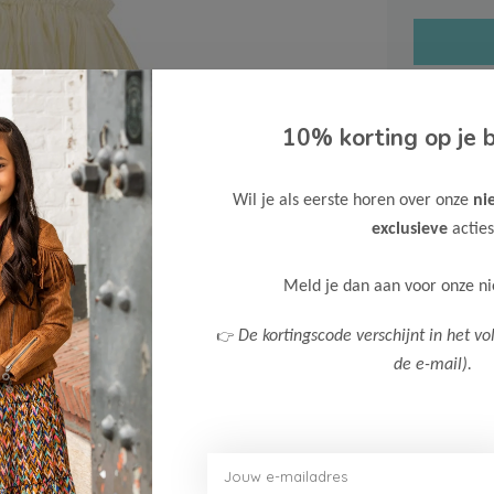
10% korting op je b
Gratis ve
Wil je als eerste horen over onze
ni
Verzende
exclusieve
acties
Meer inf
Meld je dan aan voor onze n
👉
De kortingscode verschijnt in het vo
de e-mail).
Afbeelding vergroten