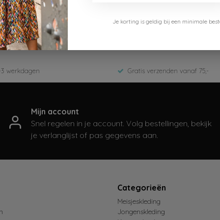
Le Chic
Je korting is geldig bij een minimale b
C402-7866
Zomer 2024
-3 werkdagen
Gratis verzenden vanaf 75,-
Mijn account
Snel regelen in je account. Volg bestellingen, bekijk
je verlanglijst of pas gegevens aan.
t
Categorieën
Meisjeskleding
n
Jongenskleding