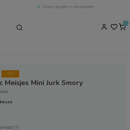
Gratis ophalen in Amstelveen
0
-75%
c Meisjes Mini Jurk Smory
9,99
keuze:
rraad (1)