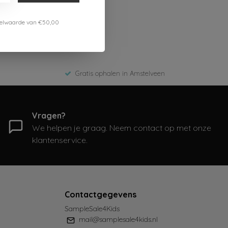
estelwaarde van €50,00
Gratis ophalen in Amstelveen
Vragen?
We helpen je graag. Neem contact op met onze
klantenservice.
Contactgegevens
SampleSale4Kids
mail@samplesale4kids.nl