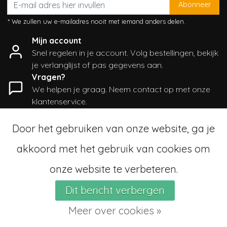
Abonneer
* We zullen uw e-mailadres nooit met iemand anders delen.
Mijn account
Snel regelen in je account. Volg bestellingen, bekijk
je verlanglijst of pas gegevens aan.
Vragen?
We helpen je graag. Neem contact op met onze
klantenservice.
Informatie
Door het gebruiken van onze website, ga je
Mijn account
akkoord met het gebruik van cookies om
Categorieën
Contactgegevens
onze website te verbeteren.
Dit bericht verbergen
© Copyright 2026 - SampleSale4Kids | Realisatie
InStijl Media
Sitemap
|
Algemene voorwaarden
|
RSS Feed
Meer over cookies »