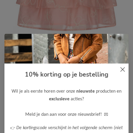
10% korting op je bestelling
Le Chic
-50%
Le Chic Meisjes Rok TAMMIE
Wil je als eerste horen over onze
nieuwste
producten en
22,50
44,99
exclusieve
acties?
Maak een keuze:
💌
Meld je dan aan voor onze nieuwsbrief!
116
👉
De kortingscode verschijnt in het volgende scherm (niet