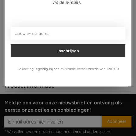
Op voorraad (1)
via de e-mail).
Toevoegen aan winkelwagen
Aan verlanglijst toevoegen
Inschrijven
Gratis verzenden vanaf 75,-
Verzenden 1-3 werkdagen
Je korting is geldig bij een minimale bestelwaarde van €50,00
Meer informatie?
Neem contact op over dit product
Product informatie
Meld je aan voor onze nieuwsbrief en ontvang als
eerste onze acties en aanbiedingen!
Abonneer
* We zullen uw e-mailadres nooit met iemand anders delen.