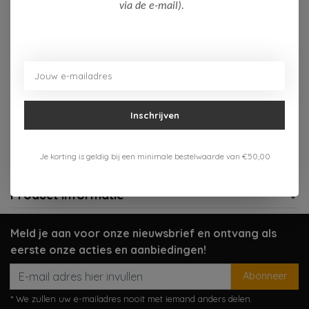
Op voorraad (1)
via de e-mail).
Toevoegen aan winkelwagen
Aan verlanglijst toevoegen
Inschrijven
Gratis verzenden vanaf 75,-
Verzenden 1-3 werkdagen
Je korting is geldig bij een minimale bestelwaarde van €50,00
Meer informatie?
Neem contact op over dit product
Product informatie
Meld je aan voor onze nieuwsbrief en ontvang als
eerste onze acties en aanbiedingen!
Abonneer
* We zullen uw e-mailadres nooit met iemand anders delen.