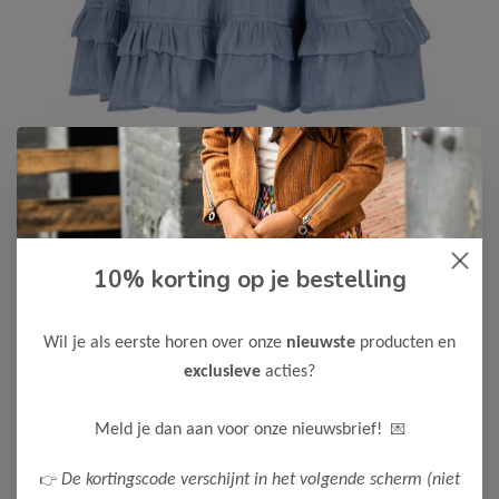
10% korting op je bestelling
Le Chic
-60%
Le Chic Meisjes Rok THAMSIN
Wil je als eerste horen over onze
nieuwste
producten en
18,00
44,99
exclusieve
acties?
Maak een keuze:
💌
Meld je dan aan voor onze nieuwsbrief!
116
👉
De kortingscode verschijnt in het volgende scherm (niet