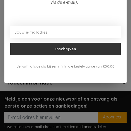
Op voorraad (2)
via de e-mail).
Toevoegen aan winkelwagen
Aan verlanglijst toevoegen
Inschrijven
Gratis verzenden vanaf 75,-
Verzenden 1-3 werkdagen
Je korting is geldig bij een minimale bestelwaarde van €50,00
Meer informatie?
Neem contact op over dit product
Product informatie
Meld je aan voor onze nieuwsbrief en ontvang als
eerste onze acties en aanbiedingen!
Abonneer
* We zullen uw e-mailadres nooit met iemand anders delen.