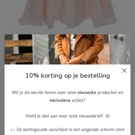
10% korting op je bestelling
Le Chic
-50%
Le Chic Meisjes Rok TREACLE
Wil je als eerste horen over onze
nieuwste
producten en
22,50
44,99
exclusieve
acties?
Maak een keuze:
💌
Meld je dan aan voor onze nieuwsbrief!
116
👉
De kortingscode verschijnt in het volgende scherm (niet