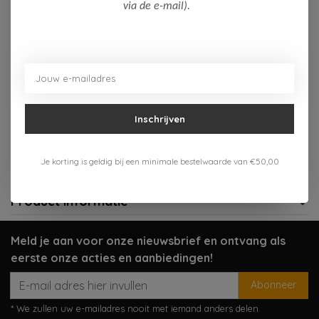
Op voorraad (1)
via de e-mail).
Toevoegen aan winkelwagen
Aan verlanglijst toevoegen
Inschrijven
Gratis verzenden vanaf 75,-
Verzenden 1-3 werkdagen
Je korting is geldig bij een minimale bestelwaarde van €50,00
Meer informatie?
Neem contact op over dit product
Product informatie
Meld je aan voor onze nieuwsbrief en ontvang als
eerste onze acties en aanbiedingen!
Abonneer
* We zullen uw e-mailadres nooit met iemand anders delen.