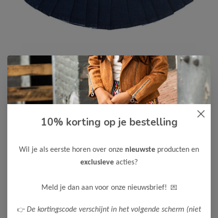
10% korting op je bestelling
Le Chic
-60%
Le Chic Meisjes Rok TWIBBY
Wil je als eerste horen over onze
nieuwste
producten en
16,00
39,99
exclusieve
acties?
Maak een keuze:
💌
Meld je dan aan voor onze nieuwsbrief!
80
👉
De kortingscode verschijnt in het volgende scherm (niet