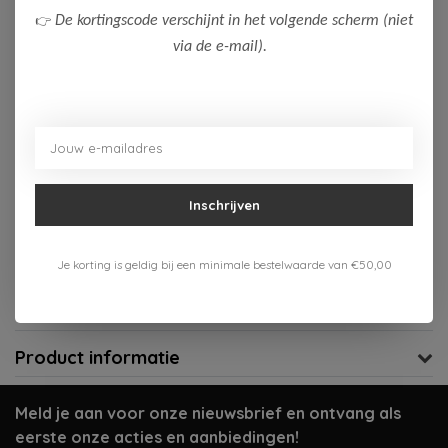
👉
De kortingscode verschijnt in het volgende scherm (niet
Op voorraad (1)
via de e-mail).
Toevoegen aan winkelwagen
Aan verlanglijst toevoegen
Gratis verzenden vanaf 75,-
Inschrijven
Verzenden 1-3 werkdagen
Je korting is geldig bij een minimale bestelwaarde van €50,00
Meer informatie?
Neem contact op over dit product
Productomschrijving
Product informatie
Meld je aan voor onze nieuwsbrief en ontvang als
eerste onze acties en aanbiedingen!