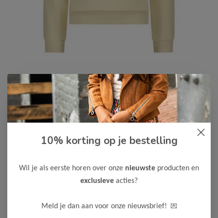
Le Chic
-55%
10% korting op je bestelling
Le Chic Meisjes Sweater ODETTE
27,00
59,99
Wil je als eerste horen over onze
nieuwste
producten en
Kleur: Dreamy Creamy
exclusieve
acties?
Maak een keuze:
💌
Meld je dan aan voor onze nieuwsbrief!
116