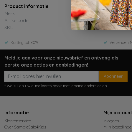
Product informatie
Merk
Artikelcode
SKU
Korting tot 80%
Verzenden 1
Meld je aan voor onze nieuwsbrief en ontvang als
eerste onze acties en aanbiedingen!
Abonneer
* We zullen uw e-mailadres nooit met iemand anders delen.
Informatie
Mijn accoun
Klantenservice
Inloggen
Over SampleSale4Kids
Mijn bestellinge