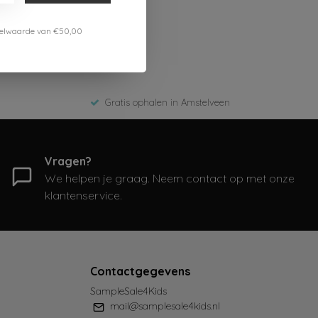
estelwaarde van €50,00
Gratis ophalen in Amstelveen
Vragen?
We helpen je graag. Neem contact op met onze
klantenservice.
Contactgegevens
SampleSale4Kids
mail@samplesale4kids.nl