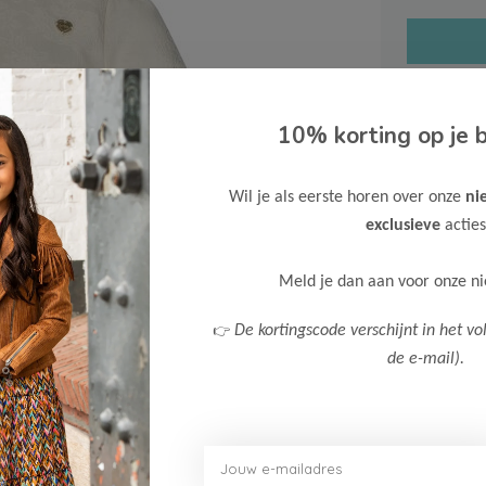
10% korting op je b
Gratis ve
Wil je als eerste horen over onze
ni
Verzende
exclusieve
acties
Meer inf
Meld je dan aan voor onze n
👉
De kortingscode verschijnt in het vo
de e-mail).
Afbeelding vergroten