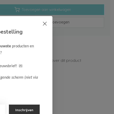
Toevoegen aan winkelwagen
Aan verlanglijst toevoegen
estelling
rzenden vanaf 75,-
euwste
producten en
n 1-3 werkdagen
?
ormatie?
Neem contact op over dit product
💌
ieuwsbrief!
lgende scherm (niet via
Inschrijven