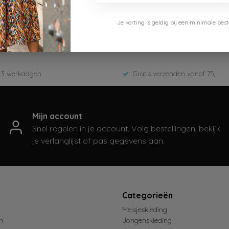
Le Chic
Je korting is geldig bij een minimale b
C511-5160-005-Pearl
Zomer 2026
-3 werkdagen
Gratis verzenden vanaf 75,-
Mijn account
Snel regelen in je account. Volg bestellingen, bekijk
je verlanglijst of pas gegevens aan.
t
Categorieën
Meisjeskleding
n
Jongenskleding