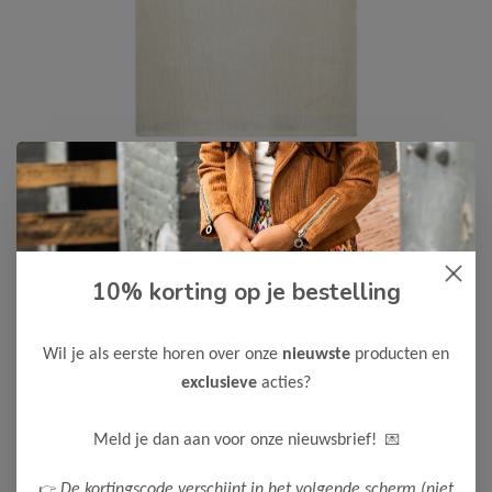
10% korting op je bestelling
Le Chic
-50%
Le Chic Meisjes T-Shirt ERLENA
22,50
Wil je als eerste horen over onze
nieuwste
producten en
44,99
exclusieve
acties?
Kleur: Dreamy Creamy
Maak een keuze:
💌
Meld je dan aan voor onze nieuwsbrief!
116
122-128
👉
De kortingscode verschijnt in het volgende scherm (niet