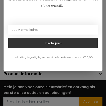
via de e-mail).
Niet op voorraad
Niet op voorraad
Aan verlanglijst toevoegen
Inschrijven
Gratis verzenden vanaf 75,-
Verzenden 1-3 werkdagen
Je korting is geldig bij een minimale bestelwaarde van €50,00
Meer informatie?
Neem contact op over dit product
Product informatie
Meld je aan voor onze nieuwsbrief en ontvang als
eerste onze acties en aanbiedingen!
Abonneer