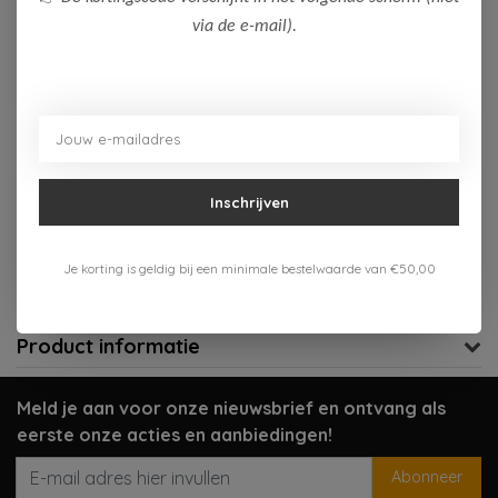
via de e-mail).
Op voorraad (4)
Toevoegen aan winkelwagen
Aan verlanglijst toevoegen
Inschrijven
Gratis verzenden vanaf 75,-
Verzenden 1-3 werkdagen
Je korting is geldig bij een minimale bestelwaarde van €50,00
Meer informatie?
Neem contact op over dit product
Product informatie
Meld je aan voor onze nieuwsbrief en ontvang als
eerste onze acties en aanbiedingen!
Abonneer