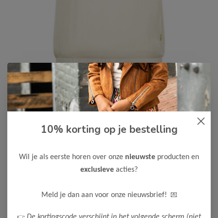
10% korting op je bestelling
Le Chic
-50%
Le Chic Meisjes T-Shirt EVERLEE
25,00
Wil je als eerste horen over onze
nieuwste
producten en
49,99
exclusieve
acties?
Kleur: Dreamy Creamy
Maak een keuze:
💌
Meld je dan aan voor onze nieuwsbrief!
116
122-128
👉
De kortingscode verschijnt in het volgende scherm (niet