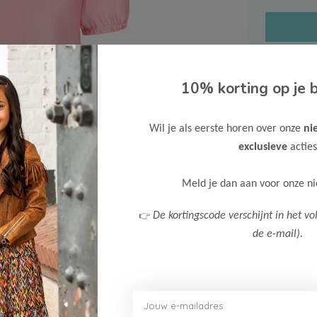
10% korting op je b
Gratis ve
Wil je als eerste horen over onze
ni
Verzende
exclusieve
acties
Meer inf
Meld je dan aan voor onze n
👉
De kortingscode verschijnt in het vo
de e-mail).
Afbeelding vergroten