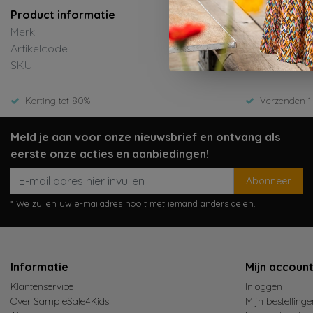
Product informatie
Merk
Le Chic
Artikelcode
C601-5102-23
SKU
Zomer 2026
Korting tot 80%
Verzenden 1
Meld je aan voor onze nieuwsbrief en ontvang als
eerste onze acties en aanbiedingen!
Abonneer
* We zullen uw e-mailadres nooit met iemand anders delen.
Informatie
Mijn accoun
Klantenservice
Inloggen
Over SampleSale4Kids
Mijn bestellinge