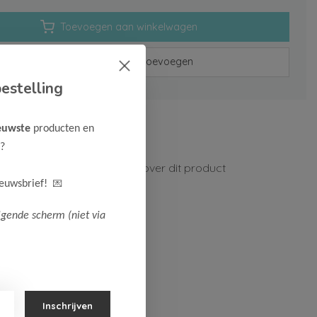
Toevoegen aan winkelwagen
Aan verlanglijst toevoegen
estelling
rzenden vanaf 75,-
euwste
producten en
n 1-3 werkdagen
?
ormatie?
Neem contact op over dit product
💌
ieuwsbrief!
lgende scherm (niet via
Inschrijven