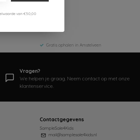
estelwaarde van €50,00
Gratis ophalen in Amstelveen
Vragen?
We helpen je graag. Neem contact op met onze
klantenservice.
Contactgegevens
SampleSale4Kids
mail@samplesale4kids.nl