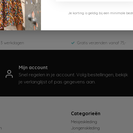
Je korting is geldig bij een minimale b
1-Flamingo Festival
-3 werkdagen
Gratis verzenden vanaf 75,-
Mijn account
Snel regelen in je account. Volg bestellingen, bekijk
je verlanglijst of pas gegevens aan.
t
Categorieën
Meisjeskleding
n
Jongenskleding