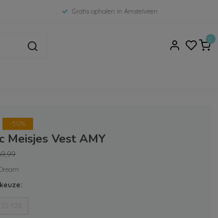
Gratis ophalen in Amstelveen
0
-50%
c Meisjes Vest AMY
69,99
c Dream
keuze:
122-128