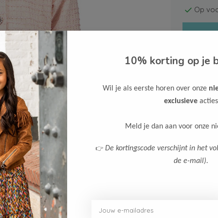
Op voo
10% korting op je b
Wil je als eerste horen over onze
ni
Gratis ve
exclusieve
acties
Verzende
Meld je dan aan voor onze n
Meer inf
👉
De kortingscode verschijnt in het vo
de e-mail).
Afbeelding vergroten