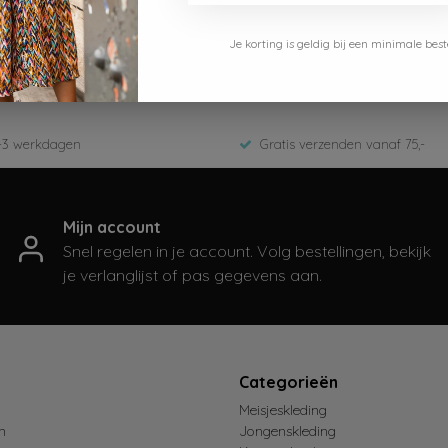
Le Chic
Je korting is geldig bij een minimale b
C411-5142-622
Zomer 2025
-3 werkdagen
Gratis verzenden vanaf 75,-
Mijn account
Snel regelen in je account. Volg bestellingen, bekijk
je verlanglijst of pas gegevens aan.
t
Categorieën
Meisjeskleding
n
Jongenskleding