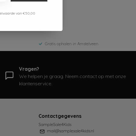
estelwaarde van €50,00
Gratis ophalen in Amstelveen
Vragen?
We helpen je graag. Neem contact op met onze
klantenservice.
Contactgegevens
SampleSale4Kids
mail@samplesale4kids.nl