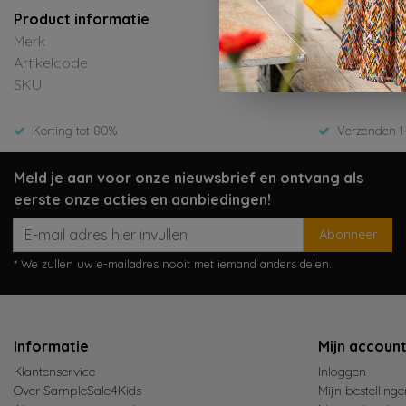
Product informatie
Merk
Artikelcode
SKU
Korting tot 80%
Verzenden 1
Meld je aan voor onze nieuwsbrief en ontvang als
eerste onze acties en aanbiedingen!
Abonneer
* We zullen uw e-mailadres nooit met iemand anders delen.
Informatie
Mijn accoun
Klantenservice
Inloggen
Over SampleSale4Kids
Mijn bestellinge