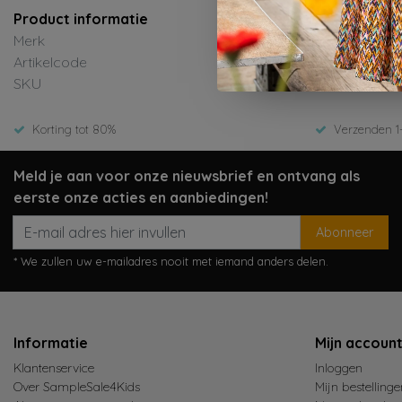
Product informatie
Merk
Le Chic
Artikelcode
C511-51
SKU
Zomer 
Korting tot 80%
Verzenden 1
Meld je aan voor onze nieuwsbrief en ontvang als
eerste onze acties en aanbiedingen!
Abonneer
* We zullen uw e-mailadres nooit met iemand anders delen.
Informatie
Mijn accoun
Klantenservice
Inloggen
Over SampleSale4Kids
Mijn bestellinge