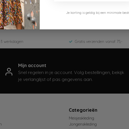
Je korting is geldig bij een minimale b
20-409-Golden Glow
2026
-3 werkdagen
Gratis verzenden vanaf 75,-
Mijn account
Snel regelen in je account. Volg bestellingen, bekijk
je verlanglijst of pas gegevens aan.
t
Categorieën
Meisjeskleding
n
Jongenskleding