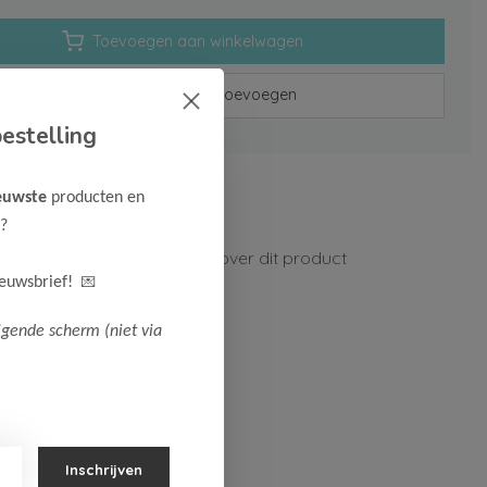
Toevoegen aan winkelwagen
Aan verlanglijst toevoegen
estelling
rzenden vanaf 75,-
euwste
producten en
n 1-3 werkdagen
?
ormatie?
Neem contact op over dit product
💌
ieuwsbrief!
lgende scherm (niet via
Inschrijven