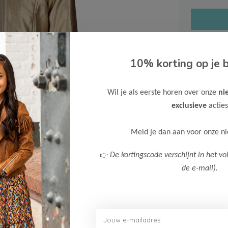
10% korting op je b
Gratis ve
Wil je als eerste horen over onze
ni
Verzende
exclusieve
acties
Meer inf
Meld je dan aan voor onze n
👉
De kortingscode verschijnt in het vo
de e-mail).
Afbeelding vergroten