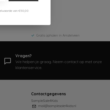
estelwaarde van €50,00
Gratis ophalen in Amstelveen
Vragen?
We helpen je graag. Neem contact op met onze
klantenservice.
Contactgegevens
SampleSale4Kids
mail@samplesale4kids.nl