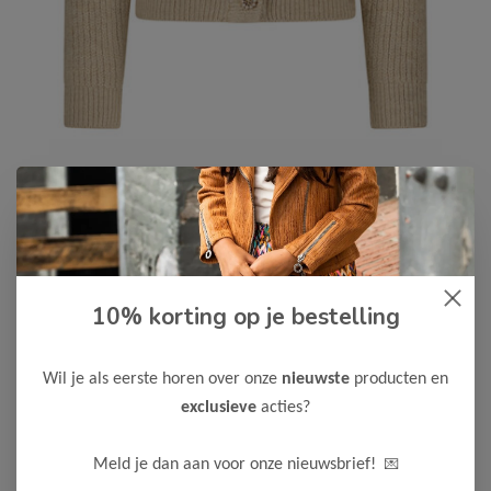
Le Chic
-55%
10% korting op je bestelling
Le Chic Meisjes Vest OMSKY
31,50
69,99
Wil je als eerste horen over onze
nieuwste
producten en
Kleur: Cute Cortado
exclusieve
acties?
Maak een keuze:
💌
Meld je dan aan voor onze nieuwsbrief!
98/104
110/116