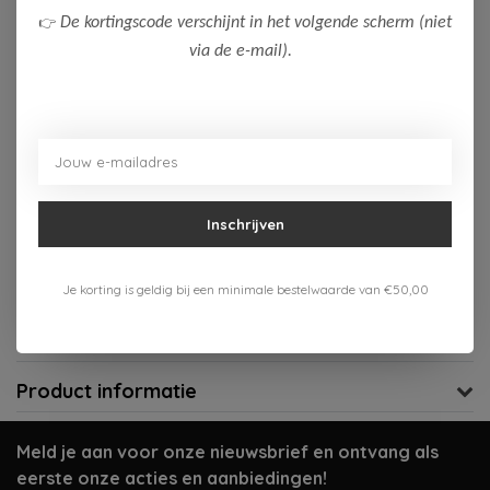
👉
De kortingscode verschijnt in het volgende scherm (niet
Op voorraad (1)
via de e-mail).
Toevoegen aan winkelwagen
Aan verlanglijst toevoegen
Gratis verzenden vanaf 75,-
Inschrijven
Verzenden 1-3 werkdagen
Je korting is geldig bij een minimale bestelwaarde van €50,00
Meer informatie?
Neem contact op over dit product
Productomschrijving
Product informatie
Meld je aan voor onze nieuwsbrief en ontvang als
eerste onze acties en aanbiedingen!