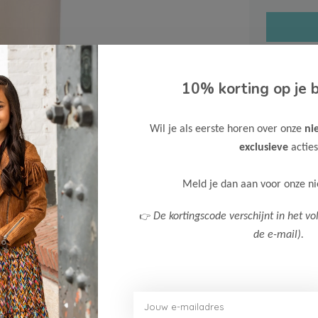
10% korting op je b
Gratis ve
Wil je als eerste horen over onze
ni
Verzende
exclusieve
acties
Meer inf
Meld je dan aan voor onze n
👉
De kortingscode verschijnt in het vo
de e-mail).
Afbeelding vergroten