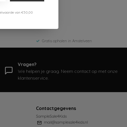
estelwaarde van €50,00
Gratis ophalen in Amstelveen
Vragen?
We helpen je graag. Neem contact op met onze
klantenservice.
Contactgegevens
SampleSale4Kids
mail@samplesale4kids.nl