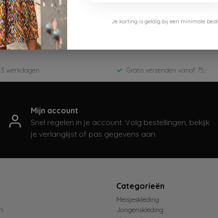
Like Flo
Je korting is geldig bij een minimale b
F508-6603-050-Kit
Winter 2025
-3 werkdagen
Gratis verzenden vanaf 75,-
Mijn account
Snel regelen in je account. Volg bestellingen, bekijk
je verlanglijst of pas gegevens aan.
t
Categorieën
Meisjeskleding
n
Jongenskleding