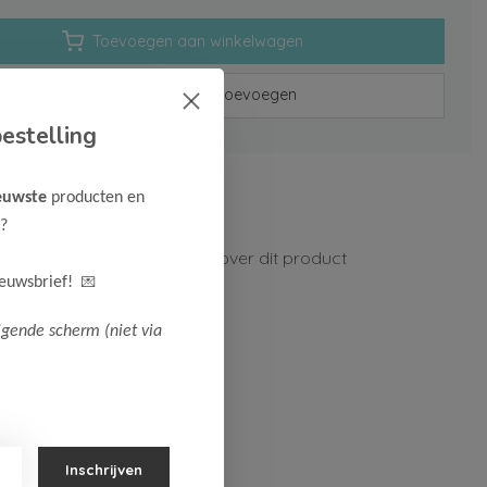
Toevoegen aan winkelwagen
Aan verlanglijst toevoegen
estelling
rzenden vanaf 75,-
euwste
producten en
n 1-3 werkdagen
?
ormatie?
Neem contact op over dit product
💌
ieuwsbrief!
lgende scherm (niet via
Inschrijven