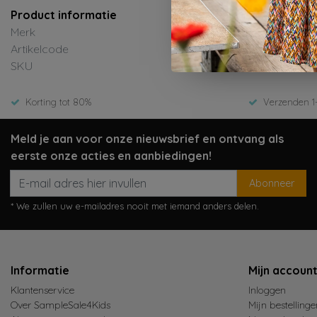
Product informatie
Merk
Artikelcode
SKU
Korting tot 80%
Verzenden 1
Meld je aan voor onze nieuwsbrief en ontvang als
eerste onze acties en aanbiedingen!
Abonneer
* We zullen uw e-mailadres nooit met iemand anders delen.
Informatie
Mijn accoun
Klantenservice
Inloggen
Over SampleSale4Kids
Mijn bestellinge