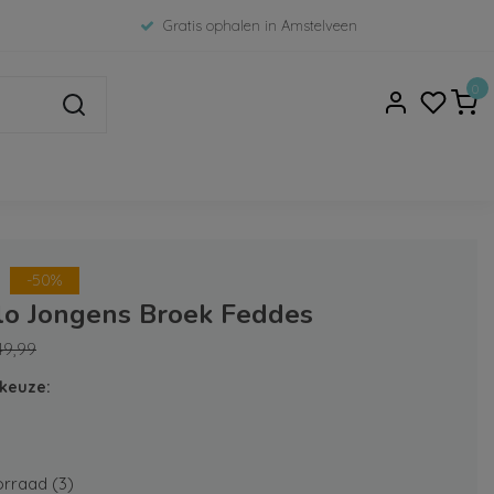
Gratis ophalen in Amstelveen
0
-50%
Flo Jongens Broek Feddes
49,99
keuze:
rraad (3)