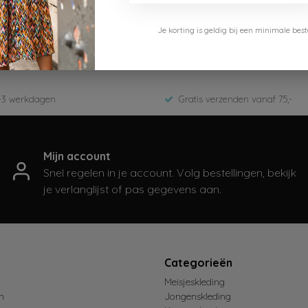
Flo
Je korting is geldig bij een minimale b
-6303-454-Cinnamon
er 2025
-3 werkdagen
Gratis verzenden vanaf 75,-
Mijn account
Snel regelen in je account. Volg bestellingen, bekijk
je verlanglijst of pas gegevens aan.
t
Categorieën
Meisjeskleding
n
Jongenskleding