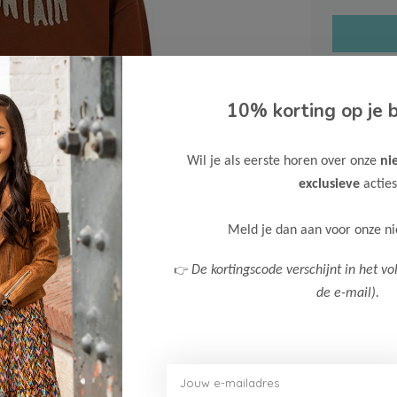
10% korting op je b
Gratis ve
Wil je als eerste horen over onze
ni
Verzende
exclusieve
acties
Meer inf
Meld je dan aan voor onze n
👉
De kortingscode verschijnt in het vo
de e-mail).
Afbeelding vergroten