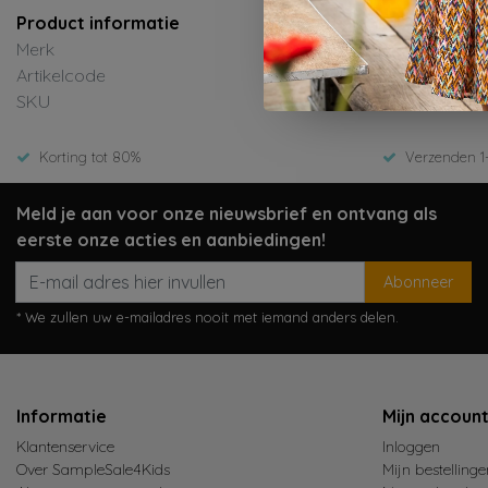
Product informatie
Merk
Like 
Artikelcode
F508
SKU
Wint
Korting tot 80%
Verzenden 1
Meld je aan voor onze nieuwsbrief en ontvang als
eerste onze acties en aanbiedingen!
Abonneer
* We zullen uw e-mailadres nooit met iemand anders delen.
Informatie
Mijn accoun
Klantenservice
Inloggen
Over SampleSale4Kids
Mijn bestellinge