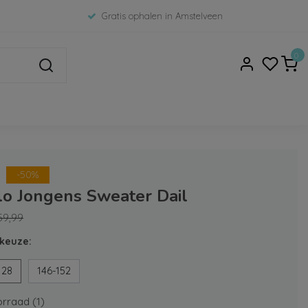
Gratis ophalen in Amstelveen
0
-50%
lo Jongens Sweater Dail
59,99
keuze:
128
146-152
rraad (1)