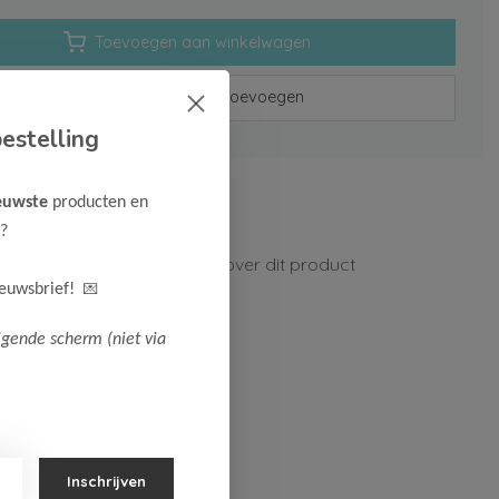
Toevoegen aan winkelwagen
Aan verlanglijst toevoegen
estelling
rzenden vanaf 75,-
euwste
producten en
n 1-3 werkdagen
?
ormatie?
Neem contact op over dit product
💌
ieuwsbrief!
lgende scherm (niet via
Inschrijven