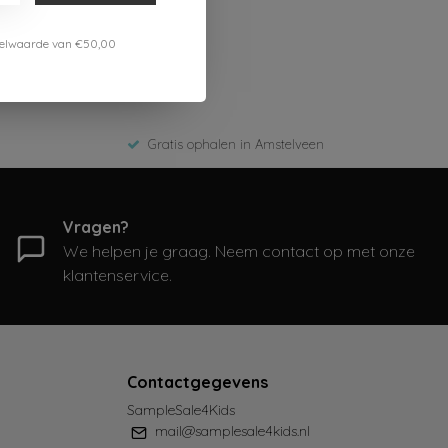
estelwaarde van €50,00
Gratis ophalen in Amstelveen
Vragen?
We helpen je graag. Neem contact op met onze
klantenservice.
Contactgegevens
SampleSale4Kids
mail@samplesale4kids.nl