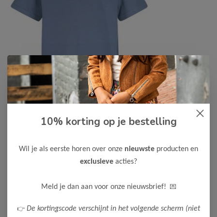
10% korting op je bestelling
Like Flo
-50%
Like Flo Jongens T-shirt Ediz
Wil je als eerste horen over onze
nieuwste
producten en
17,50
34,99
exclusieve
acties?
Maak een keuze:
💌
Meld je dan aan voor onze nieuwsbrief!
122/128
👉
De kortingscode verschijnt in het volgende scherm (niet