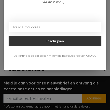
Op voorraad (2)
via de e-mail).
Toevoegen aan winkelwagen
Aan verlanglijst toevoegen
Inschrijven
Gratis verzenden vanaf 75,-
Verzenden 1-3 werkdagen
Je korting is geldig bij een minimale bestelwaarde van €50,00
Meer informatie?
Neem contact op over dit product
Product informatie
Meld je aan voor onze nieuwsbrief en ontvang als
eerste onze acties en aanbiedingen!
Abonneer
* We zullen uw e-mailadres nooit met iemand anders delen.