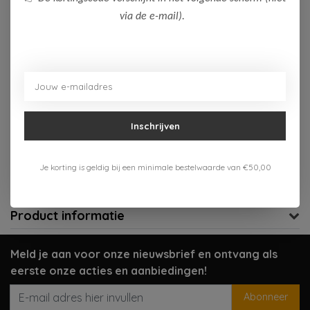
via de e-mail).
Op voorraad (2)
Toevoegen aan winkelwagen
Aan verlanglijst toevoegen
Inschrijven
Gratis verzenden vanaf 75,-
Verzenden 1-3 werkdagen
Je korting is geldig bij een minimale bestelwaarde van €50,00
Meer informatie?
Neem contact op over dit product
Product informatie
Meld je aan voor onze nieuwsbrief en ontvang als
eerste onze acties en aanbiedingen!
Abonneer