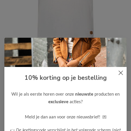
10% korting op je bestelling
Like Flo
-50%
Like Flo Jongens T-Shirt EVAN
12,50
Wil je als eerste horen over onze
nieuwste
producten en
24,99
exclusieve
acties?
Kleur: Off white
Maak een keuze:
💌
Meld je dan aan voor onze nieuwsbrief!
128
👉
De kortingscode verschijnt in het volgende scherm (niet