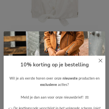
10% korting op je bestelling
Like Flo
-50%
Like Flo Meisjes Blouse Cindy
22,50
Wil je als eerste horen over onze
nieuwste
producten en
44,99
exclusieve
acties?
Kleur: Off white
Maak een keuze:
💌
Meld je dan aan voor onze nieuwsbrief!
128
👉
De kortingscode verschijnt in het volgende scherm (niet