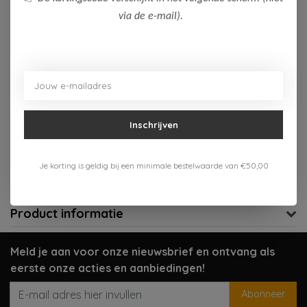
via de e-mail).
Op voorraad (1)
Toevoegen aan winkelwagen
Aan verlanglijst toevoegen
Inschrijven
Gratis verzenden vanaf 75,-
Verzenden 1-3 werkdagen
Je korting is geldig bij een minimale bestelwaarde van €50,00
Meer informatie?
Neem contact op over dit product
Product informatie
Meld je aan voor onze nieuwsbrief en ontvang als
eerste onze acties en aanbiedingen!
Abonneer